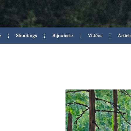
e
Shootings
Bijouterie
Vidéos
Articl