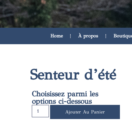
Home
À propos
Boutiqu
Senteur d’été
Choisissez parmi les
options ci-dessous
Ajouter Au Panier